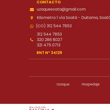
CONTACTO
uzaquesoata@gmail.com
Kilometro 1 vía Soatá - Duitama, Soa
(CO) 312 544 7853
312 544 7853
320 286 8027
-
321 475 0713
-
RNT N° 34129
Uzaque
Hospedaje