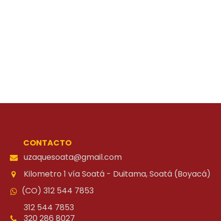
CONTACTO
uzaquesoata@gmail.com
Kilometro 1 vía Soatá - Duitama, Soatá (Boyacá)
(CO) 312 544 7853
312 544 7853
320 286 8027
-